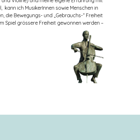
on und Violine) und meine eigene Erfahrung mit
l, kann ich MusikerInnen sowie Menschen in
en, die Bewegungs- und „Gebrauchs-“ Freiheit
im Spiel grössere Freiheit gewonne
n werden –